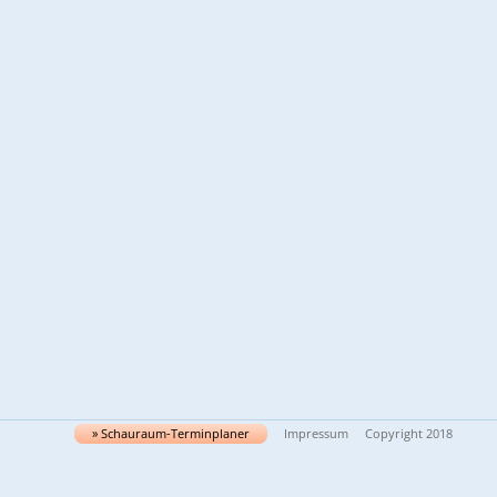
» Schau­raum-Ter­min­pla­ner
Impressum
Copyright 2018