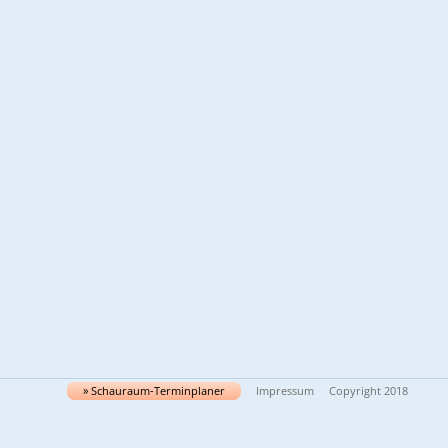
» Schau­raum-Ter­min­pla­ner
Impressum
Copyright 2018