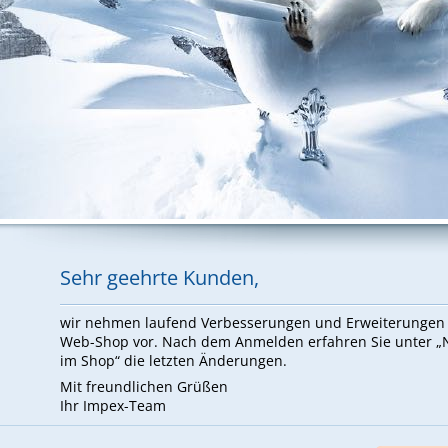
Sehr ge­ehr­te Kun­den,
wir neh­men lau­fend Ver­bes­se­run­gen und Er­wei­te­run­ge
Web-Shop vor. Nach dem An­mel­den er­fah­ren Sie un­ter 
im Shop“ die letz­ten Än­de­run­gen.
Mit freund­li­chen Grü­ßen
Ihr Im­pex-Team