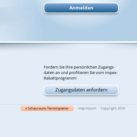
For­dern Sie Ih­re per­sön­li­chen Zu­gangs­
da­ten an und pro­fi­tie­ren Sie vom Im­pex-
Ra­batt­pro­gramm!
Zugangsdaten anfordern
» Schau­raum-Ter­min­pla­ner
Impressum
Copyright 2018