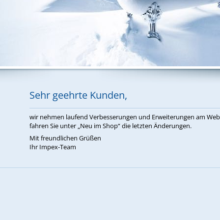
Sehr ge­ehr­te Kun­den,
wir neh­men lau­fend Ver­bes­se­run­gen und Er­wei­te­run­gen am W
fah­ren Sie un­ter „Neu im Shop“ die letz­ten Än­de­run­gen.
Mit freund­li­chen Grü­ßen
Ihr Im­pex-Team