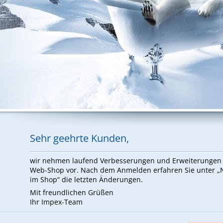
Sehr ge­ehr­te Kun­den,
wir neh­men lau­fend Ver­bes­se­run­gen und Er­wei­te­run­ge
Web-Shop vor. Nach dem An­mel­den er­fah­ren Sie un­ter 
im Shop“ die letz­ten Än­de­run­gen.
Mit freund­li­chen Grü­ßen
Ihr Im­pex-Team