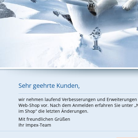
Sehr ge­ehr­te Kun­den,
wir neh­men lau­fend Ver­bes­se­run­gen und Er­wei­te­run­ge
Web-Shop vor. Nach dem An­mel­den er­fah­ren Sie un­ter 
im Shop“ die letz­ten Än­de­run­gen.
Mit freund­li­chen Grü­ßen
Ihr Im­pex-Team