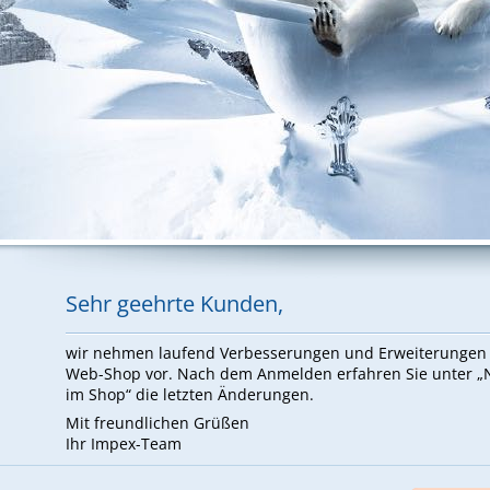
Sehr ge­ehr­te Kun­den,
wir neh­men lau­fend Ver­bes­se­run­gen und Er­wei­te­run­ge
Web-Shop vor. Nach dem An­mel­den er­fah­ren Sie un­ter 
im Shop“ die letz­ten Än­de­run­gen.
Mit freund­li­chen Grü­ßen
Ihr Im­pex-Team