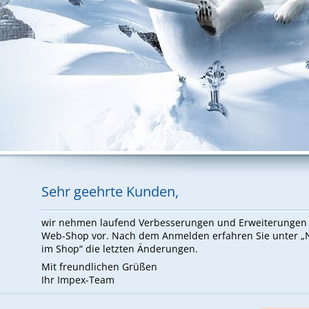
Sehr ge­ehr­te Kun­den,
wir neh­men lau­fend Ver­bes­se­run­gen und Er­wei­te­run­ge
Web-Shop vor. Nach dem An­mel­den er­fah­ren Sie un­ter 
im Shop“ die letz­ten Än­de­run­gen.
Mit freund­li­chen Grü­ßen
Ihr Im­pex-Team