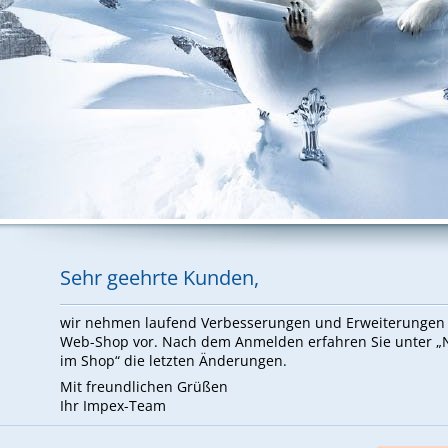
Sehr ge­ehr­te Kun­den,
wir neh­men lau­fend Ver­bes­se­run­gen und Er­wei­te­run­ge
Web-Shop vor. Nach dem An­mel­den er­fah­ren Sie un­ter 
im Shop“ die letz­ten Än­de­run­gen.
Mit freund­li­chen Grü­ßen
Ihr Im­pex-Team