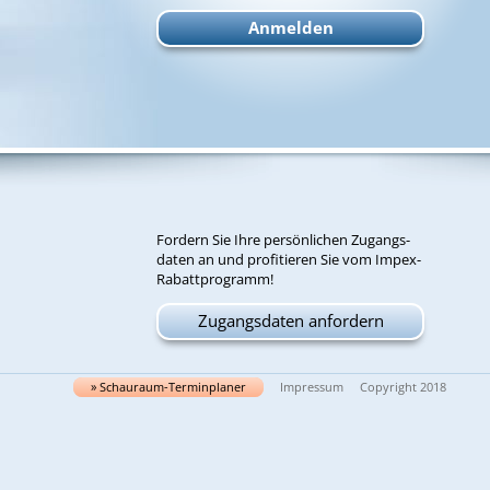
For­dern Sie Ih­re per­sön­li­chen Zu­gangs­
da­ten an und pro­fi­tie­ren Sie vom Im­pex-
Ra­batt­pro­gramm!
Zugangsdaten anfordern
» Schau­raum-Ter­min­pla­ner
Impressum
Copyright 2018