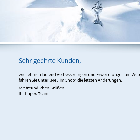
Sehr ge­ehr­te Kun­den,
wir neh­men lau­fend Ver­bes­se­run­gen und Er­wei­te­run­gen am W
fah­ren Sie un­ter „Neu im Shop“ die letz­ten Än­de­run­gen.
Mit freund­li­chen Grü­ßen
Ihr Im­pex-Team