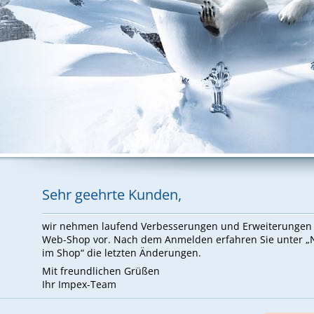
Sehr ge­ehr­te Kun­den,
wir neh­men lau­fend Ver­bes­se­run­gen und Er­wei­te­run­ge
Web-Shop vor. Nach dem An­mel­den er­fah­ren Sie un­ter 
im Shop“ die letz­ten Än­de­run­gen.
Mit freund­li­chen Grü­ßen
Ihr Im­pex-Team