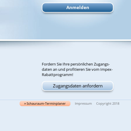
For­dern Sie Ih­re per­sön­li­chen Zu­gangs­
da­ten an und pro­fi­tie­ren Sie vom Im­pex-
Ra­batt­pro­gramm!
Zugangsdaten anfordern
» Schau­raum-Ter­min­pla­ner
Impressum
Copyright 2018