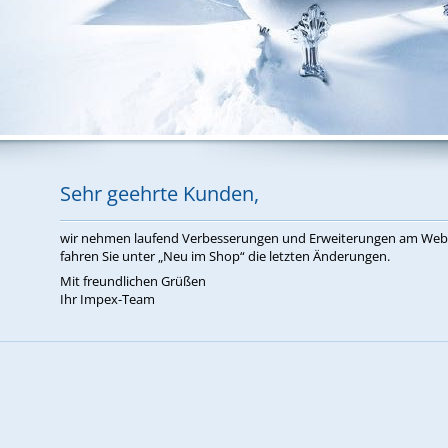
Sehr ge­ehr­te Kun­den,
wir neh­men lau­fend Ver­bes­se­run­gen und Er­wei­te­run­gen am W
fah­ren Sie un­ter „Neu im Shop“ die letz­ten Än­de­run­gen.
Mit freund­li­chen Grü­ßen
Ihr Im­pex-Team