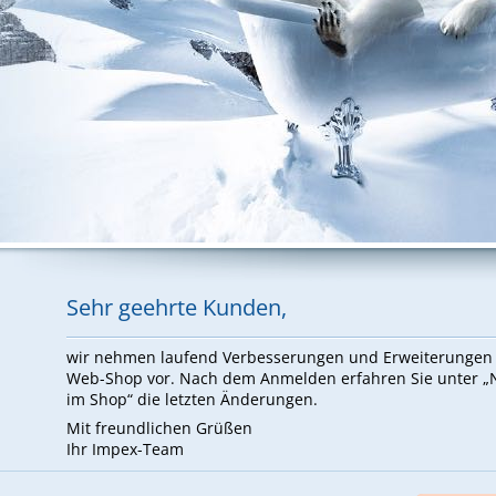
Sehr ge­ehr­te Kun­den,
wir neh­men lau­fend Ver­bes­se­run­gen und Er­wei­te­run­ge
Web-Shop vor. Nach dem An­mel­den er­fah­ren Sie un­ter 
im Shop“ die letz­ten Än­de­run­gen.
Mit freund­li­chen Grü­ßen
Ihr Im­pex-Team