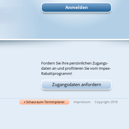
For­dern Sie Ih­re per­sön­li­chen Zu­gangs­
da­ten an und pro­fi­tie­ren Sie vom Im­pex-
Ra­batt­pro­gramm!
Zugangsdaten anfordern
» Schau­raum-Ter­min­pla­ner
Impressum
Copyright 2018