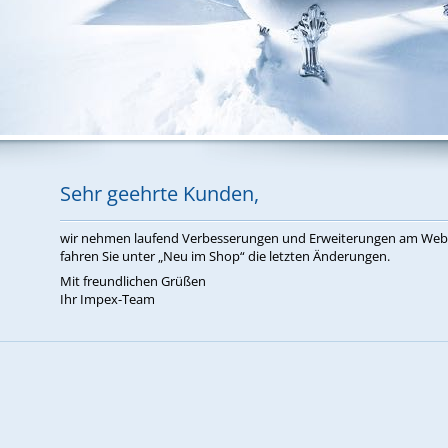
Sehr ge­ehr­te Kun­den,
wir neh­men lau­fend Ver­bes­se­run­gen und Er­wei­te­run­gen am W
fah­ren Sie un­ter „Neu im Shop“ die letz­ten Än­de­run­gen.
Mit freund­li­chen Grü­ßen
Ihr Im­pex-Team