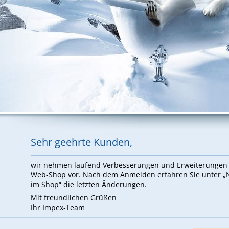
Sehr ge­ehr­te Kun­den,
wir neh­men lau­fend Ver­bes­se­run­gen und Er­wei­te­run­ge
Web-Shop vor. Nach dem An­mel­den er­fah­ren Sie un­ter 
im Shop“ die letz­ten Än­de­run­gen.
Mit freund­li­chen Grü­ßen
Ihr Im­pex-Team