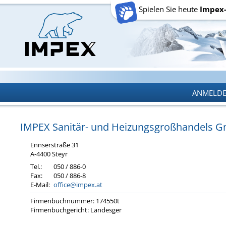
Spielen Sie heute
Impex
ANMELD
ANMELD
IMPEX Sa­ni­tär- und Hei­zungs­groß­han­dels
Enn­s­er­stra­ße 31
A-4400 Steyr
Tel.:
050 / 886-0
Fax:
050 / 886-8
E-Mail:
office@impex.at
Fir­men­buch­num­mer: 174550t
Fir­men­buch­ge­richt: Lan­des­ger