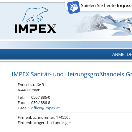
Spielen Sie heute
Impex
ANMELD
ANMELD
IMPEX Sa­ni­tär- und Hei­zungs­groß­han­dels
Enn­s­er­stra­ße 31
A-4400 Steyr
Tel.:
050 / 886-0
Fax:
050 / 886-8
E-Mail:
office@impex.at
Fir­men­buch­num­mer: 174550t
Fir­men­buch­ge­richt: Lan­des­ger