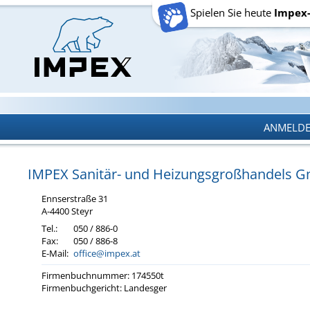
Spielen Sie heute
Impex
ANMELD
ANMELD
IMPEX Sa­ni­tär- und Hei­zungs­groß­han­dels
Enn­s­er­stra­ße 31
A-4400 Steyr
Tel.:
050 / 886-0
Fax:
050 / 886-8
E-Mail:
office@impex.at
Fir­men­buch­num­mer: 174550t
Fir­men­buch­ge­richt: Lan­des­ger