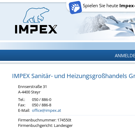
Spielen Sie heute
Impex
ANMELD
ANMELD
IMPEX Sa­ni­tär- und Hei­zungs­groß­han­dels
Enn­s­er­stra­ße 31
A-4400 Steyr
Tel.:
050 / 886-0
Fax:
050 / 886-8
E-Mail:
office@impex.at
Fir­men­buch­num­mer: 174550t
Fir­men­buch­ge­richt: Lan­des­ger