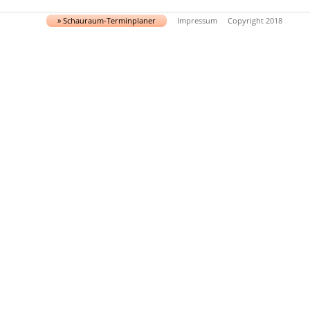
» Schau­raum-Ter­min­pla­ner
Impressum
Copyright 2018