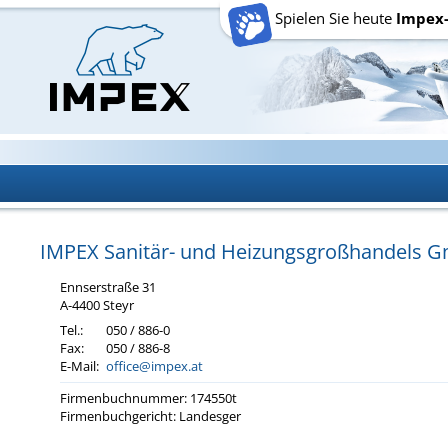
Spielen Sie heute
Impex
IMPEX Sa­ni­tär- und Hei­zungs­groß­han­dels
Enn­s­er­stra­ße 31
A-4400 Steyr
Tel.:
050 / 886-0
Fax:
050 / 886-8
E-Mail:
office@impex.at
Fir­men­buch­num­mer: 174550t
Fir­men­buch­ge­richt: Lan­des­ger