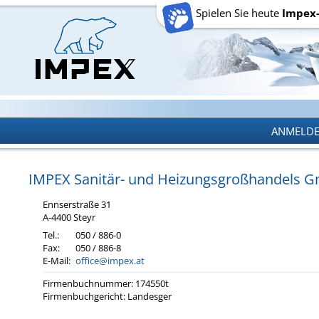
Spielen Sie heute
Impex
ANMELD
ANMELD
IMPEX Sa­ni­tär- und Hei­zungs­groß­han­dels
Enn­s­er­stra­ße 31
A-4400 Steyr
Tel.:
050 / 886-0
Fax:
050 / 886-8
E-Mail:
office@impex.at
Fir­men­buch­num­mer: 174550t
Fir­men­buch­ge­richt: Lan­des­ger