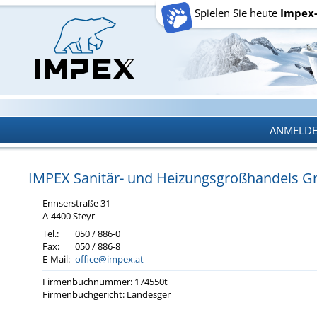
Spielen Sie heute
Impex
ANMELD
ANMELD
IMPEX Sa­ni­tär- und Hei­zungs­groß­han­dels
Enn­s­er­stra­ße 31
A-4400 Steyr
Tel.:
050 / 886-0
Fax:
050 / 886-8
E-Mail:
office@impex.at
Fir­men­buch­num­mer: 174550t
Fir­men­buch­ge­richt: Lan­des­ger