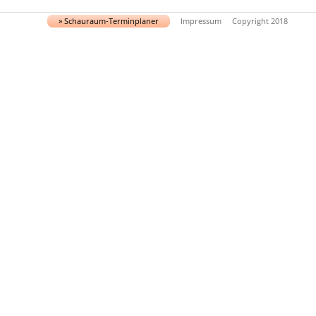
» Schau­raum-Ter­min­pla­ner
Impressum
Copyright 2018