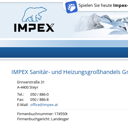
Spielen Sie heute
Impex
IMPEX Sa­ni­tär- und Hei­zungs­groß­han­dels
Enn­s­er­stra­ße 31
A-4400 Steyr
Tel.:
050 / 886-0
Fax:
050 / 886-8
E-Mail:
office@impex.at
Fir­men­buch­num­mer: 174550t
Fir­men­buch­ge­richt: Lan­des­ger