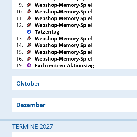
9.
Webshop-Memory-Spiel
10.
Webshop-Memory-Spiel
11.
Webshop-Memory-Spiel
12.
Webshop-Memory-Spiel
Tatzentag
13.
Webshop-Memory-Spiel
14.
Webshop-Memory-Spiel
15.
Webshop-Memory-Spiel
16.
Webshop-Memory-Spiel
19.
Fachzentren-Aktionstag
Oktober
Dezember
TERMINE 2027