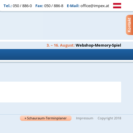
Tel.:
050 / 886-0
Fax:
050 / 886-8
E-Mail:
office@impex.at
3. – 16. August:
Webshop-Memory-Spiel
» Schau­raum-Ter­min­pla­ner
Impressum
Copyright 2018