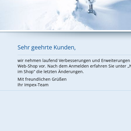
Sehr ge­ehr­te Kun­den,
wir neh­men lau­fend Ver­bes­se­run­gen und Er­wei­te­run­ge
Web-Shop vor. Nach dem An­mel­den er­fah­ren Sie un­ter 
im Shop“ die letz­ten Än­de­run­gen.
Mit freund­li­chen Grü­ßen
Ihr Im­pex-Team