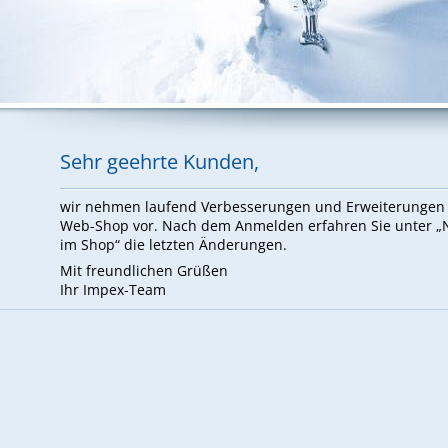
Sehr ge­ehr­te Kun­den,
wir neh­men lau­fend Ver­bes­se­run­gen und Er­wei­te­run­ge
Web-Shop vor. Nach dem An­mel­den er­fah­ren Sie un­ter 
im Shop“ die letz­ten Än­de­run­gen.
Mit freund­li­chen Grü­ßen
Ihr Im­pex-Team