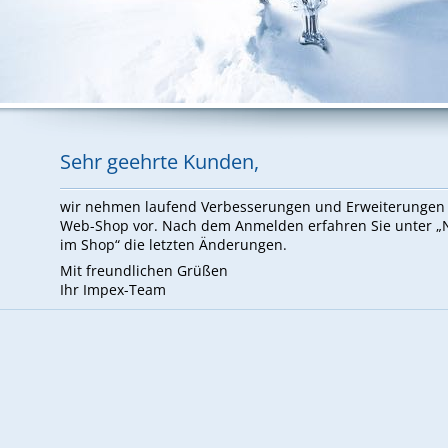
Sehr ge­ehr­te Kun­den,
wir neh­men lau­fend Ver­bes­se­run­gen und Er­wei­te­run­ge
Web-Shop vor. Nach dem An­mel­den er­fah­ren Sie un­ter 
im Shop“ die letz­ten Än­de­run­gen.
Mit freund­li­chen Grü­ßen
Ihr Im­pex-Team