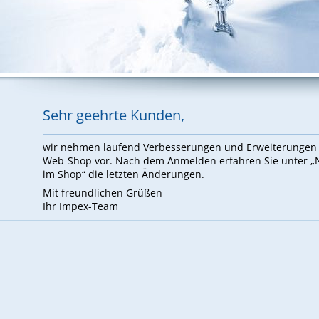
Sehr ge­ehr­te Kun­den,
wir neh­men lau­fend Ver­bes­se­run­gen und Er­wei­te­run­ge
Web-Shop vor. Nach dem An­mel­den er­fah­ren Sie un­ter 
im Shop“ die letz­ten Än­de­run­gen.
Mit freund­li­chen Grü­ßen
Ihr Im­pex-Team