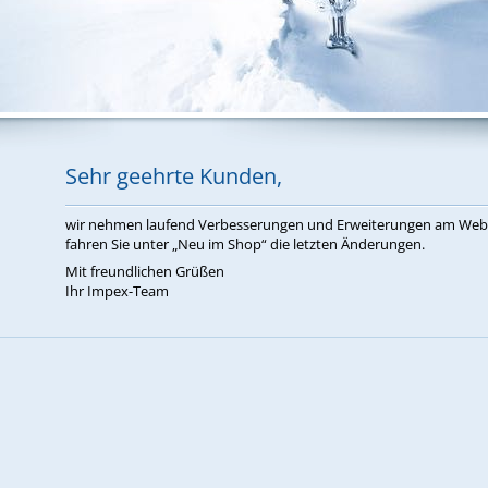
Sehr ge­ehr­te Kun­den,
wir neh­men lau­fend Ver­bes­se­run­gen und Er­wei­te­run­gen am W
fah­ren Sie un­ter „Neu im Shop“ die letz­ten Än­de­run­gen.
Mit freund­li­chen Grü­ßen
Ihr Im­pex-Team