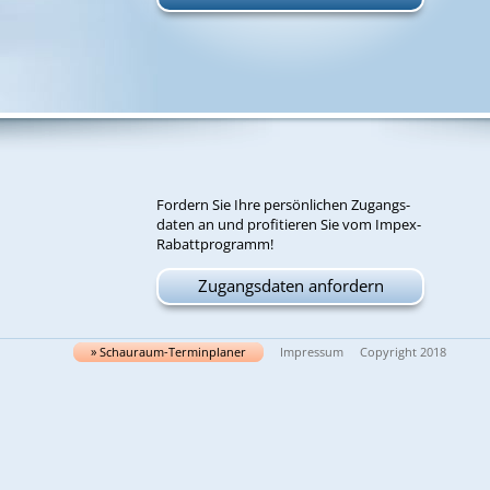
For­dern Sie Ih­re per­sön­li­chen Zu­gangs­
da­ten an und pro­fi­tie­ren Sie vom Im­pex-
Ra­batt­pro­gramm!
Zugangsdaten anfordern
» Schau­raum-Ter­min­pla­ner
Impressum
Copyright 2018