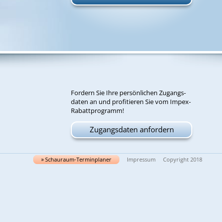
For­dern Sie Ih­re per­sön­li­chen Zu­gangs­
da­ten an und pro­fi­tie­ren Sie vom Im­pex-
Ra­batt­pro­gramm!
Zugangsdaten anfordern
» Schau­raum-Ter­min­pla­ner
Impressum
Copyright 2018