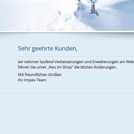
Sehr ge­ehr­te Kun­den,
wir neh­men lau­fend Ver­bes­se­run­gen und Er­wei­te­run­gen am W
fah­ren Sie un­ter „Neu im Shop“ die letz­ten Än­de­run­gen.
Mit freund­li­chen Grü­ßen
Ihr Im­pex-Team