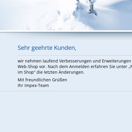
Sehr ge­ehr­te Kun­den,
wir neh­men lau­fend Ver­bes­se­run­gen und Er­wei­te­run­ge
Web-Shop vor. Nach dem An­mel­den er­fah­ren Sie un­ter 
im Shop“ die letz­ten Än­de­run­gen.
Mit freund­li­chen Grü­ßen
Ihr Im­pex-Team