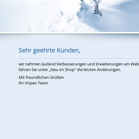
Sehr ge­ehr­te Kun­den,
wir neh­men lau­fend Ver­bes­se­run­gen und Er­wei­te­run­gen am W
fah­ren Sie un­ter „Neu im Shop“ die letz­ten Än­de­run­gen.
Mit freund­li­chen Grü­ßen
Ihr Im­pex-Team