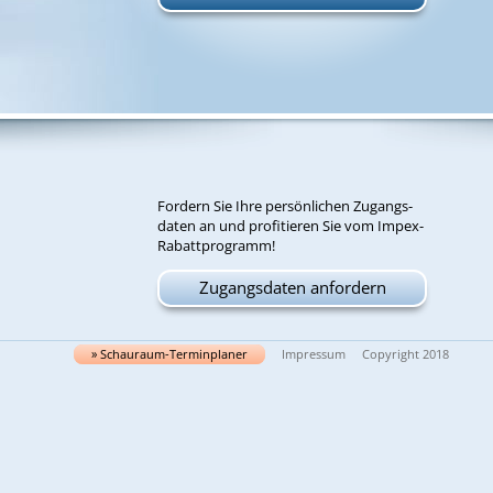
For­dern Sie Ih­re per­sön­li­chen Zu­gangs­
da­ten an und pro­fi­tie­ren Sie vom Im­pex-
Ra­batt­pro­gramm!
Zugangsdaten anfordern
» Schau­raum-Ter­min­pla­ner
Impressum
Copyright 2018