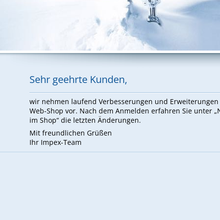
Sehr ge­ehr­te Kun­den,
wir neh­men lau­fend Ver­bes­se­run­gen und Er­wei­te­run­ge
Web-Shop vor. Nach dem An­mel­den er­fah­ren Sie un­ter 
im Shop“ die letz­ten Än­de­run­gen.
Mit freund­li­chen Grü­ßen
Ihr Im­pex-Team